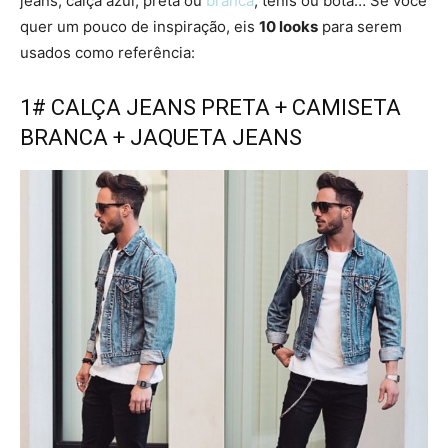
jeans, calça azul, preta ou
branca
, tênis ou bota… Se você
quer um pouco de inspiração, eis
10 looks
para serem
usados como referência:
1# CALÇA JEANS PRETA + CAMISETA
BRANCA + JAQUETA JEANS