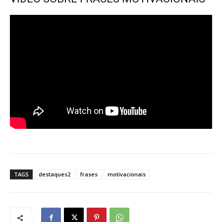
TAGS
destaques2
frases
motivacionais