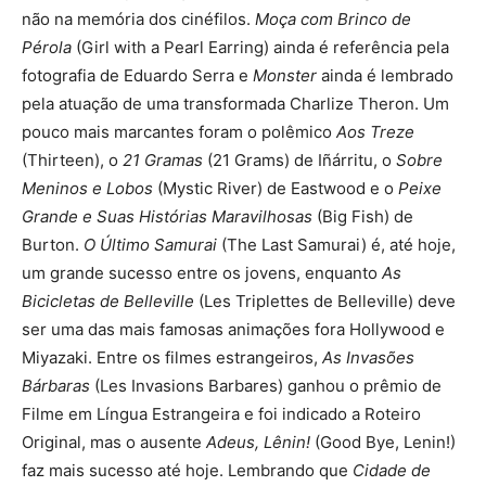
não na memória dos cinéfilos.
Moça com Brinco de
Pérola
(Girl with a Pearl Earring) ainda é referência pela
fotografia de Eduardo Serra e
Monster
ainda é lembrado
pela atuação de uma transformada Charlize Theron. Um
pouco mais marcantes foram o polêmico
Aos Treze
(Thirteen), o
21 Gramas
(21 Grams) de Iñárritu, o
Sobre
Meninos e Lobos
(Mystic River) de Eastwood e o
Peixe
Grande e Suas Histórias Maravilhosas
(Big Fish) de
Burton.
O Último Samurai
(The Last Samurai) é, até hoje,
um grande sucesso entre os jovens, enquanto
As
Bicicletas de Belleville
(Les Triplettes de Belleville) deve
ser uma das mais famosas animações fora Hollywood e
Miyazaki. Entre os filmes estrangeiros,
As Invasões
Bárbaras
(Les Invasions Barbares) ganhou o prêmio de
Filme em Língua Estrangeira e foi indicado a Roteiro
Original, mas o ausente
Adeus, Lênin!
(Good Bye, Lenin!)
faz mais sucesso até hoje. Lembrando que
Cidade de