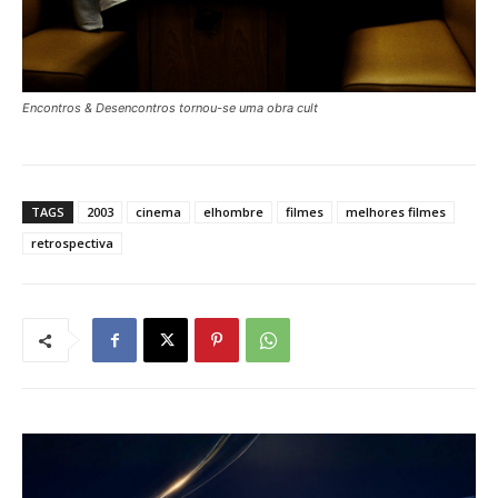
Encontros & Desencontros
tornou-se uma obra cult
TAGS
2003
cinema
elhombre
filmes
melhores filmes
retrospectiva