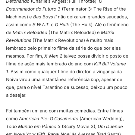
Detonando
(Charlie’s Angels: Full Throttle),
O
Exterminador do Futuro 3
(Terminator 3: The Rise of the
Machines) e
Bad Boys II
não deixaram grandes saudades,
assim como
S.W.A.T.
e
O Hulk
(The Hulk). Até o fenômeno
de
Matrix Reloaded
(The Matrix Reloaded)
e
Matrix
Revolutions
(The Matrix Revolutions) é muito mais
lembrado pelo primeiro filme da série do que por eles
mesmos. Por fim,
X-Men 2
talvez possa dividir o posto de
filme de ação mais lembrado do ano com
Kill Bill Volume
1
. Assim como qualquer filme do diretor, a vingança da
Noiva virou uma instantânea referência
pop
, apesar de
que, para o nível Tarantino de sucesso, deixou um pouco
a desejar.
Foi também um ano com muitas comédias. Entre filmes
como
American Pie: O Casamento
(American Wedding),
Todo Mundo em Pânico 3
(Scary Movie 3),
Um Duende
em Nova York
(Elf),
Papai Noel às Avessas
(Bad Santa),