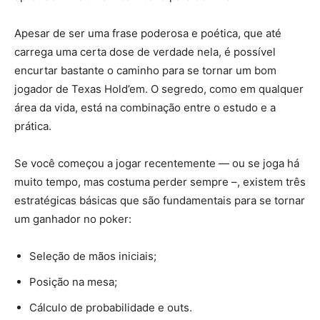
Apesar de ser uma frase poderosa e poética, que até
carrega uma certa dose de verdade nela, é possível
encurtar bastante o caminho para se tornar um bom
jogador de Texas Hold’em. O segredo, como em qualquer
área da vida, está na combinação entre o estudo e a
prática.
Se você começou a jogar recentemente — ou se joga há
muito tempo, mas costuma perder sempre –, existem três
estratégicas básicas que são fundamentais para se tornar
um ganhador no poker:
Seleção de mãos iniciais;
Posição na mesa;
Cálculo de probabilidade e outs.