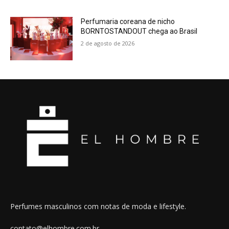
Perfumaria coreana de nicho
BORNTOSTANDOUT chega ao Brasil
2 de agosto de 2026
Perfumes masculinos com notas de moda e lifestyle.
contato@elhombre.com.br