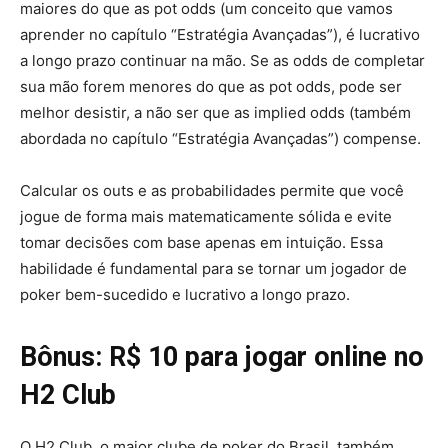
maiores do que as pot odds (um conceito que vamos
aprender no capítulo “Estratégia Avançadas”), é lucrativo
a longo prazo continuar na mão. Se as odds de completar
sua mão forem menores do que as pot odds, pode ser
melhor desistir, a não ser que as implied odds (também
abordada no capítulo “Estratégia Avançadas”) compense.
Calcular os outs e as probabilidades permite que você
jogue de forma mais matematicamente sólida e evite
tomar decisões com base apenas em intuição. Essa
habilidade é fundamental para se tornar um jogador de
poker bem-sucedido e lucrativo a longo prazo.
Bônus: R$ 10 para jogar online no
H2 Club
O H2 Club, o maior clube de poker do Brasil, também