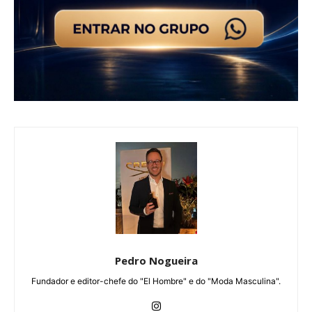
Pedro Nogueira
Fundador e editor-chefe do "El Hombre" e do "Moda Masculina".