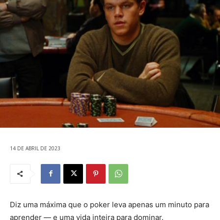
14 DE ABRIL DE 2023
Diz uma máxima que o poker leva apenas um minuto para
aprender — e uma vida inteira para dominar.