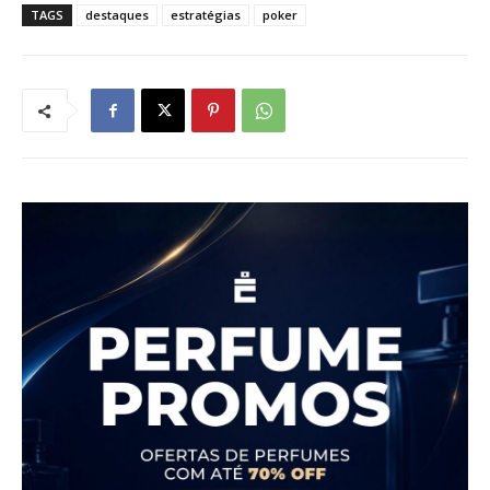
TAGS
destaques
estratégias
poker