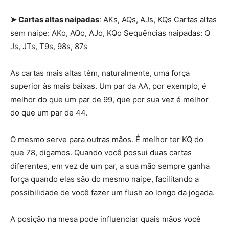
➤ Cartas altas naipadas
: AKs, AQs, AJs, KQs Cartas altas
sem naipe: AKo, AQo, AJo, KQo Sequências naipadas: Q
Js, JTs, T9s, 98s, 87s
As cartas mais altas têm, naturalmente, uma força
superior às mais baixas. Um par da AA, por exemplo, é
melhor do que um par de 99, que por sua vez é melhor
do que um par de 44.
O mesmo serve para outras mãos. É melhor ter KQ do
que 78, digamos. Quando você possui duas cartas
diferentes, em vez de um par, a sua mão sempre ganha
força quando elas são do mesmo naipe, facilitando a
possibilidade de você fazer um flush ao longo da jogada.
A posição na mesa pode influenciar quais mãos você