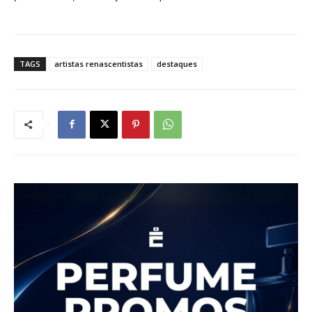
TAGS
artistas renascentistas
destaques