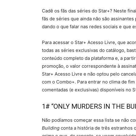
Cadê os fãs das séries do Star+? Neste fina
fãs de séries que ainda não são assinantes
dando o que falar nas redes sociais e que 
Para acessar o Star+ Acesso Livre, que acont
todas as séries exclusivas do catálogo, bas
conteúdo completo da plataforma e, a parti
promoção, o valor correspondente à assina
Star+ Acesso Livre e não optou pelo cance
com o Combo+. Para entrar no clima de fim
comentadas (e exclusivas) disponíveis no S
1# “ONLY MURDERS IN THE BU
Não podíamos começar essa lista se não co
Building
conta a história de três estranho
crime
e que, de repente, se veem envolvid