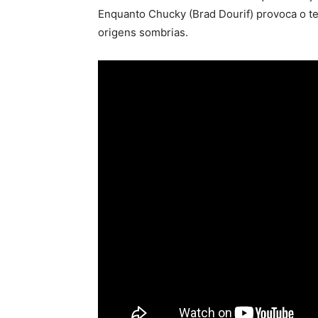
Enquanto Chucky (Brad Dourif) provoca o te
origens sombrias.