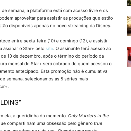
l de semana, a plataforma está com acesso livre e os
 podem aproveitar para assistir as produções que estão
estão disponíveis apenas no novo streaming da Disney.
ece entre sexta-feira (10) e domingo (12), e assistir
ta assinar o Star+ pelo
site
. O assinante terá acesso ao
r de 10 de dezembro, após o término do período da
tura mensal do Star+ será cobrado de quem acessou o
lamento antecipado. Esta promoção não é cumulativa
 de semana, selecionamos as 5 séries mais
tar+:
ILDING”
m ela, a queridinha do momento.
Only Murders in the
s que compartilham uma obsessão pelo gênero
true
os em um crime na vida real. Quando uma morte