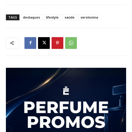
TAGS
destaques
lifestyle
saúde
serotonina