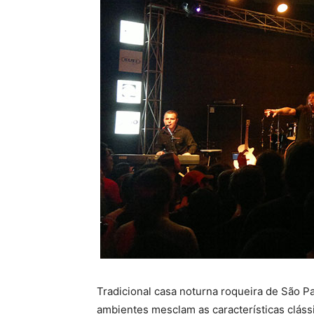
Tradicional casa noturna roqueira de São P
ambientes mesclam as características cláss