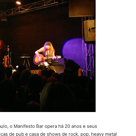
aulo, o Manifesto Bar opera há 20 anos e seus
icas de pub e casa de shows de rock, pop, heavy metal