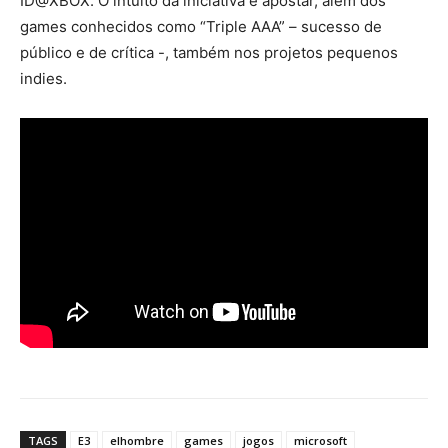
ID@XBOX. O intuito da iniciativa é apostar, além dos
games conhecidos como “Triple AAA” – sucesso de
público e de crítica -, também nos projetos pequenos
indies.
TAGS
E3
elhombre
games
jogos
microsoft