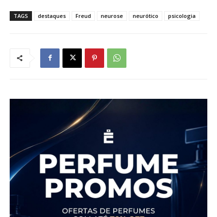
TAGS
destaques
Freud
neurose
neurótico
psicologia