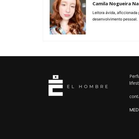
Camila Nogueira Nar
Leitora ávida, aficcionada 
desenvolvimento pessoal.
Perf
lifes
cont
MEDI