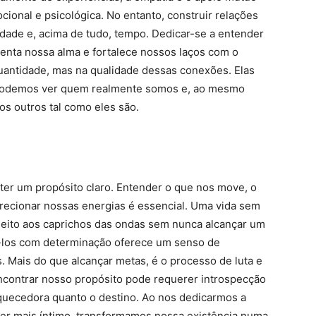
ional e psicológica. No entanto, construir relações
tidade e, acima de tudo, tempo. Dedicar-se a entender
menta nossa alma e fortalece nossos laços com o
uantidade, mas na qualidade dessas conexões. Elas
 podemos ver quem realmente somos e, ao mesmo
os outros tal como eles são.
ter um propósito claro. Entender o que nos move, o
recionar nossas energias é essencial. Uma vida sem
jeito aos caprichos das ondas sem nunca alcançar um
ui-los com determinação oferece um senso de
s. Mais do que alcançar metas, é o processo de luta e
ncontrar nosso propósito pode requerer introspecção
iquecedora quanto o destino. Ao nos dedicarmos a
er mais íntimo, transformamos nossa existência numa