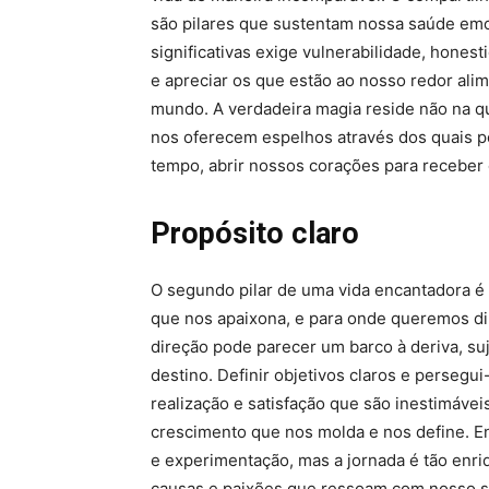
são pilares que sustentam nossa saúde emoc
significativas exige vulnerabilidade, hones
e apreciar os que estão ao nosso redor ali
mundo. A verdadeira magia reside não na q
nos oferecem espelhos através dos quais
tempo, abrir nossos corações para receber 
Propósito claro
O segundo pilar de uma vida encantadora é 
que nos apaixona, e para onde queremos di
direção pode parecer um barco à deriva, su
destino. Definir objetivos claros e perseg
realização e satisfação que são inestimávei
crescimento que nos molda e nos define. E
e experimentação, mas a jornada é tão enr
causas e paixões que ressoam com nosso s