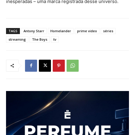
inesperadas – uma marca registrada desse universo.
TAGS
Antony Starr
Homelander
prime video
séries
streaming
The Boys
tv