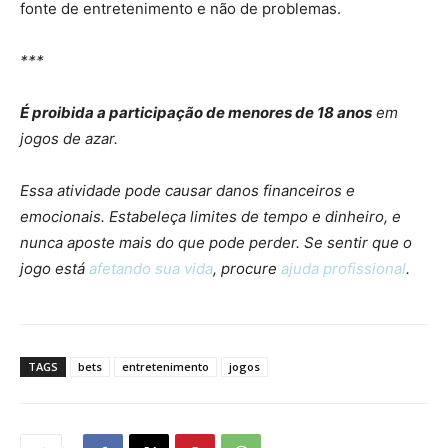
fonte de entretenimento e não de problemas.
***
É proibida a participação de menores de 18 anos
em
jogos de azar.
Essa atividade pode causar danos financeiros e
emocionais. Estabeleça limites de tempo e dinheiro, e
nunca aposte mais do que pode perder. Se sentir que o
jogo está
afetando sua vida
, procure
ajuda profissional
.
TAGS
bets
entretenimento
jogos