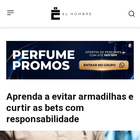
Aprenda a evitar armadilhas e
curtir as bets com
responsabilidade