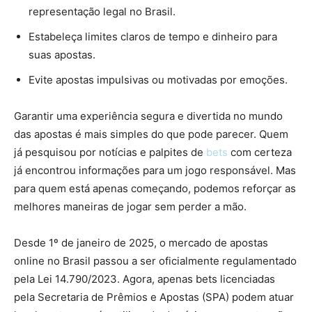
representação legal no Brasil.
Estabeleça limites claros de tempo e dinheiro para
suas apostas.
Evite apostas impulsivas ou motivadas por emoções.
Garantir uma experiência segura e divertida no mundo
das apostas é mais simples do que pode parecer. Quem
já pesquisou por notícias e palpites de
bets
com certeza
já encontrou informações para um jogo responsável. Mas
para quem está apenas começando, podemos reforçar as
melhores maneiras de jogar sem perder a mão.
Desde 1º de janeiro de 2025, o mercado de apostas
online no Brasil passou a ser oficialmente regulamentado
pela Lei 14.790/2023. Agora, apenas bets licenciadas
pela Secretaria de Prêmios e Apostas (SPA) podem atuar