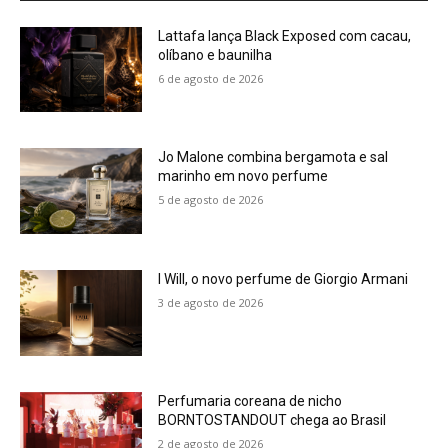
Lattafa lança Black Exposed com cacau,
olíbano e baunilha
6 de agosto de 2026
Jo Malone combina bergamota e sal
marinho em novo perfume
5 de agosto de 2026
I Will, o novo perfume de Giorgio Armani
3 de agosto de 2026
Perfumaria coreana de nicho
BORNTOSTANDOUT chega ao Brasil
2 de agosto de 2026