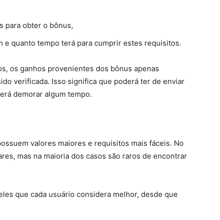
s para obter o bônus,
m e quanto tempo terá para cumprir estes requisitos.
s, os ganhos provenientes dos bônus apenas
ido verificada. Isso significa que poderá ter de enviar
derá demorar algum tempo.
ossuem valores maiores e requisitos mais fáceis. No
ares, mas na maioria dos casos são raros de encontrar
les que cada usuário considera melhor, desde que