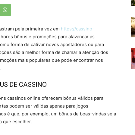
astram pela primeira vez em
https://cassino-
lhores bônus e promoções para alavancar as
como forma de cativar novos apostadores ou para
omoções são a melhor forma de chamar a atenção dos
romoções mais populares que pode encontrar nos
.
US DE CASSINO
ons cassinos online oferecem bônus válidos para
rtas podem ser válidas apenas para jogos
mos é que, por exemplo, um bônus de boas-vindas seja
o que escolher.