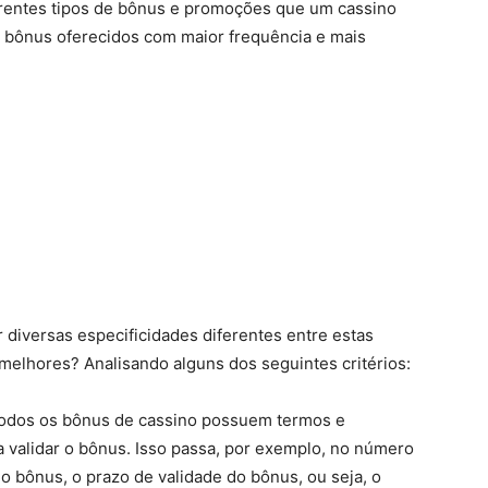
erentes tipos de bônus e promoções que um cassino
s bônus oferecidos com maior frequência e mais
 diversas especificidades diferentes entre estas
melhores? Analisando alguns dos seguintes critérios:
odos os bônus de cassino possuem termos e
 validar o bônus. Isso passa, por exemplo, no número
o bônus, o prazo de validade do bônus, ou seja, o