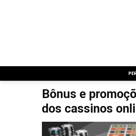
PE
Bônus e promoçõ
dos cassinos onli