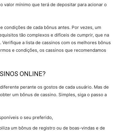
o valor mínimo que terá de depositar para acionar o
 condições de cada bônus antes. Por vezes, um
quisitos tão complexos e difíceis de cumprir, que na
e.
Verifique a lista de cassinos com os melhores bônus
 termos e condições, os cassinos que recomendamos
SINOS ONLINE?
iferente perante os gostos de cada usuário. Mas de
obter um bônus de cassino. Simples, siga o passo a
sponíveis o seu preferido,
biliza um bônus de registro ou de boas-vindas e de