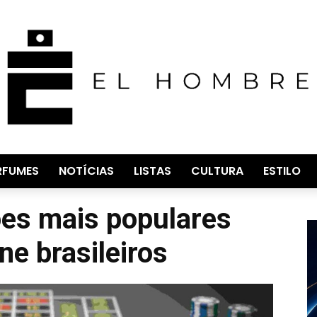
RFUMES
NOTÍCIAS
LISTAS
CULTURA
ESTILO
es mais populares
ne brasileiros