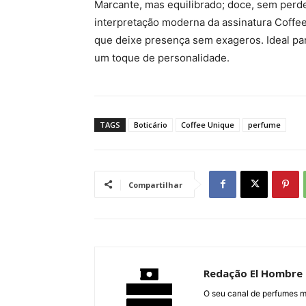
Marcante, mas equilibrado; doce, sem per
interpretação moderna da assinatura Coffe
que deixe presença sem exageros. Ideal par
um toque de personalidade.
TAGS
Boticário
Coffee Unique
perfume
Compartilhar
Redação El Hombre
O seu canal de perfumes m