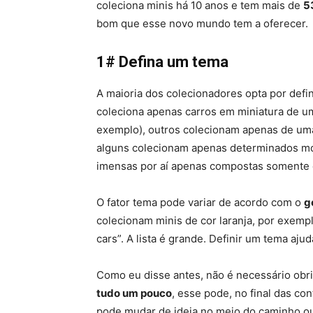
coleciona minis há 10 anos e tem mais de
5
bom que esse novo mundo tem a oferecer.
1# Defina um tema
A maioria dos colecionadores opta por defi
coleciona apenas carros em miniatura de u
exemplo), outros colecionam apenas de uma
alguns colecionam apenas determinados m
imensas por aí apenas compostas somente
O fator tema pode variar de acordo com o
g
colecionam minis de cor laranja, por exem
cars”. A lista é grande. Definir um tema aj
Como eu disse antes, não é necessário obri
tudo um pouco
, esse pode, no final das c
pode mudar de ideia no meio do caminho 