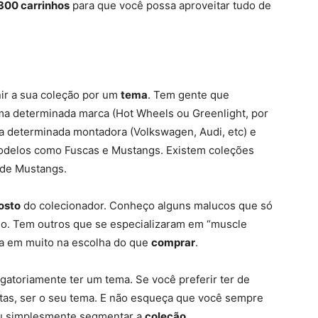
300 carrinhos
para que você possa aproveitar tudo de
nir a sua coleção por um
tema
. Tem gente que
ma determinada marca (Hot Wheels ou Greenlight, por
 determinada montadora (Volkswagen, Audi, etc) e
odelos como Fuscas e Mustangs. Existem coleções
 de Mustangs.
osto
do colecionador. Conheço alguns malucos que só
plo. Tem outros que se especializaram em “muscle
uda em muito na escolha do que
comprar
.
gatoriamente ter um tema. Se você preferir ter de
ontas, ser o seu tema. E não esqueça que você sempre
ou simplesmente segmentar a
coleção
.