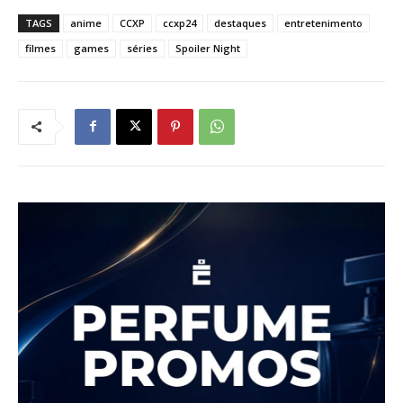
TAGS
anime
CCXP
ccxp24
destaques
entretenimento
filmes
games
séries
Spoiler Night