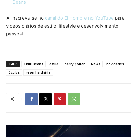
Beans
➤ Inscreva-se no
canal do El Hombre no YouTube
para
vídeos diários de estilo, lifestyle e desenvolvimento
pessoal
TAGS
Chilli Beans
estilo
harry potter
News
novidades
óculos
resenha diária