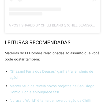
A POST SHARED BY CHILLI BEANS (@CHILLIBEANSOFICIAL)
LEITURAS RECOMENDADAS
Matérias do El Hombre relacionadas ao assunto que você
pode gostar também:
“Shazam! Fúria dos Deuses” ganha trailer cheio de
ação!
Marvel Studios revela novos projetos na San Diego
Comic-Con e enlouquece fãs!
“Jurassic World” é tema de nova coleção da Chilli