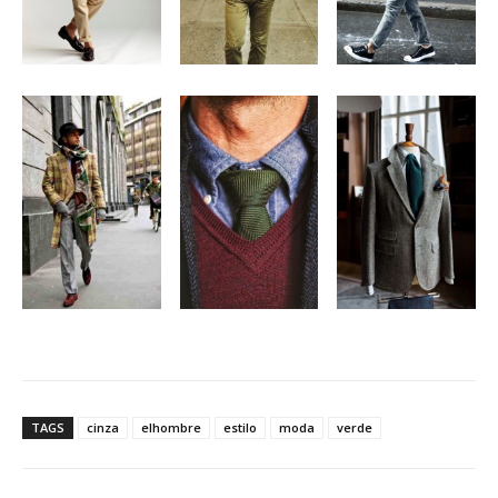
TAGS
cinza
elhombre
estilo
moda
verde