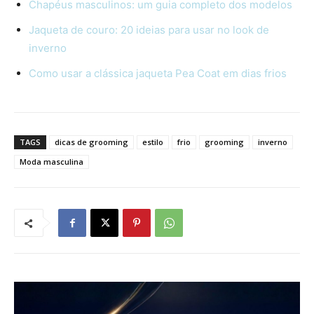
Chapéus masculinos: um guia completo dos modelos
Jaqueta de couro: 20 ideias para usar no look de
inverno
Como usar a clássica jaqueta Pea Coat em dias frios
TAGS
dicas de grooming
estilo
frio
grooming
inverno
Moda masculina