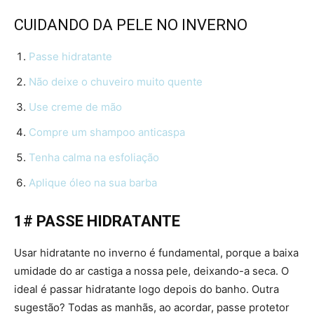
CUIDANDO DA PELE NO INVERNO
Passe hidratante
Não deixe o chuveiro muito quente
Use creme de mão
Compre um shampoo anticaspa
Tenha calma na esfoliação
Aplique óleo na sua barba
1# PASSE HIDRATANTE
Usar hidratante no inverno é fundamental, porque a baixa
umidade do ar castiga a nossa pele, deixando-a seca. O
ideal é passar hidratante logo depois do banho. Outra
sugestão? Todas as manhãs, ao acordar, passe protetor