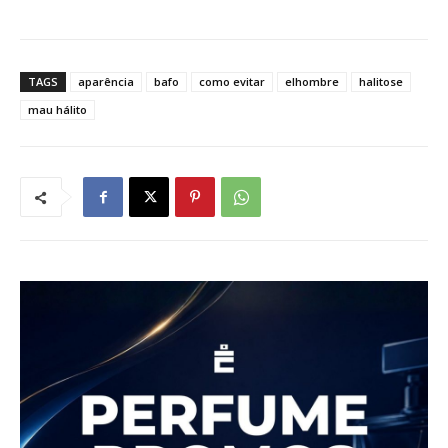
TAGS
aparência
bafo
como evitar
elhombre
halitose
mau hálito