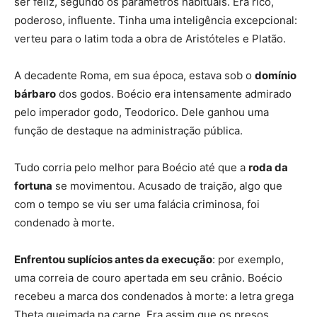
ser feliz, segundo os parâmetros habituais. Era rico,
poderoso, influente. Tinha uma inteligência excepcional:
verteu para o latim toda a obra de Aristóteles e Platão.
A decadente Roma, em sua época, estava sob o
domínio
bárbaro
dos godos. Boécio era intensamente admirado
pelo imperador godo, Teodorico. Dele ganhou uma
função de destaque na administração pública.
Tudo corria pelo melhor para Boécio até que a
roda da
fortuna
se movimentou. Acusado de traição, algo que
com o tempo se viu ser uma falácia criminosa, foi
condenado à morte.
Enfrentou suplícios antes da execução
: por exemplo,
uma correia de couro apertada em seu crânio. Boécio
recebeu a marca dos condenados à morte: a letra grega
Theta queimada na carne. Era assim que os presos