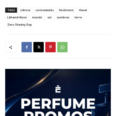
TAGS
ciência
curiosidades
fenômeno
Havaí
Lāhainā Noon
mundo
sol
sombras
terra
Zero Shadoy Day