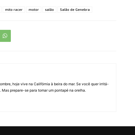
mito racer
motor
salão
Salão de Genebra
bre, hoje vive na Califórnia à beira do mar. Se você quer irritá-
le. Mas prepare-se para tomar um pontapé na orelha.