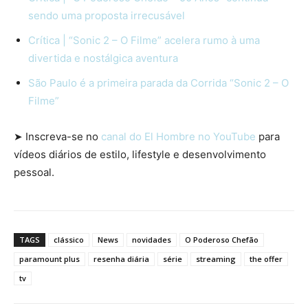
sendo uma proposta irrecusável
Crítica | “Sonic 2 – O Filme” acelera rumo à uma
divertida e nostálgica aventura
São Paulo é a primeira parada da Corrida “Sonic 2 – O
Filme”
➤ Inscreva-se no
canal do El Hombre no YouTube
para
vídeos diários de estilo, lifestyle e desenvolvimento
pessoal.
TAGS
clássico
News
novidades
O Poderoso Chefão
paramount plus
resenha diária
série
streaming
the offer
tv