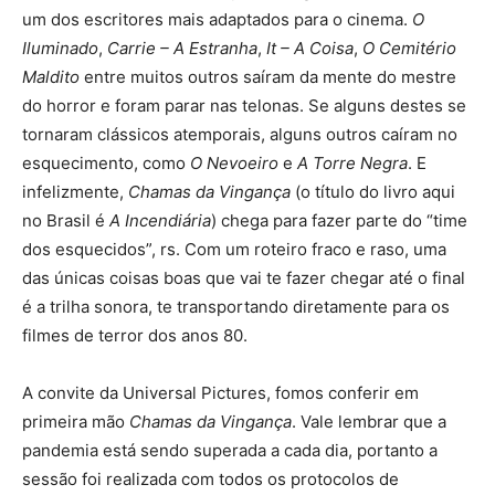
um dos escritores mais adaptados para o cinema.
O
Iluminado
,
Carrie – A Estranha
,
It – A Coisa
,
O Cemitério
Maldito
entre muitos outros saíram da mente do mestre
do horror e foram parar nas telonas. Se alguns destes se
tornaram clássicos atemporais, alguns outros caíram no
esquecimento, como
O Nevoeiro
e
A
Torre Negra
. E
infelizmente,
Chamas da Vingança
(o título do livro aqui
no Brasil é
A Incendiária
) chega para fazer parte do “time
dos esquecidos”, rs. Com um roteiro fraco e raso, uma
das únicas coisas boas que vai te fazer chegar até o final
é a trilha sonora, te transportando diretamente para os
filmes de terror dos anos 80.
A convite da Universal Pictures, fomos conferir em
primeira mão
Chamas da Vingança
. Vale lembrar que a
pandemia está sendo superada a cada dia, portanto a
sessão foi realizada com todos os protocolos de