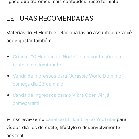
ligado que traremos mais conteúdos neste formato!
LEITURAS RECOMENDADAS
Matérias do El Hombre relacionadas ao assunto que você
pode gostar também:
Crítica | “O Homem do Norte” é um conto nórdico
brutal e deslumbrante
Venda de ingressos para “Jurassic World Domínio”
começa dia 23 de maio
Venda de ingressos para o Vibra Open Air já
começaram!
➤ Inscreva-se no
canal do El Hombre no YouTube
para
vídeos diários de estilo, lifestyle e desenvolvimento
pessoal.