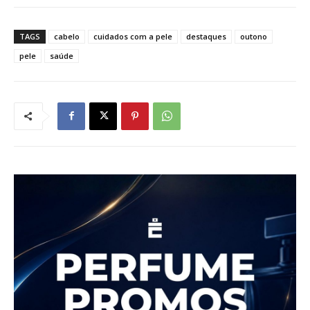
TAGS
cabelo
cuidados com a pele
destaques
outono
pele
saúde