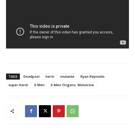
TAGS
Deadpool
herói
mutante
Ryan Reynolds
super-herói
X-Men
X-Men Origens: Wolverine