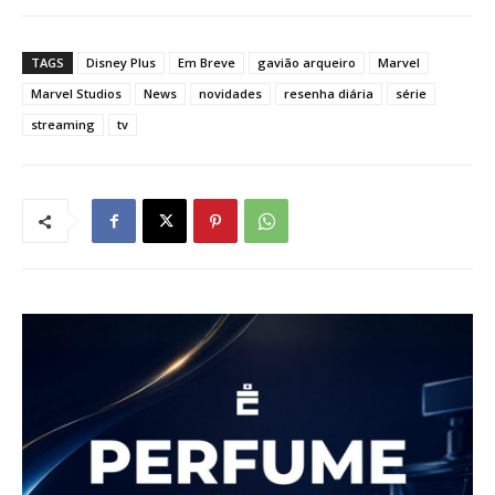
TAGS
Disney Plus
Em Breve
gavião arqueiro
Marvel
Marvel Studios
News
novidades
resenha diária
série
streaming
tv