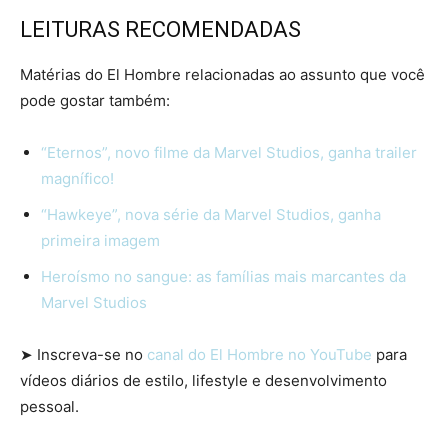
LEITURAS RECOMENDADAS
Matérias do El Hombre relacionadas ao assunto que você
pode gostar também:
“Eternos”, novo filme da Marvel Studios, ganha trailer
magnífico!
“Hawkeye”, nova série da Marvel Studios, ganha
primeira imagem
Heroísmo no sangue: as famílias mais marcantes da
Marvel Studios
➤ Inscreva-se no
canal do El Hombre no YouTube
para
vídeos diários de estilo, lifestyle e desenvolvimento
pessoal.