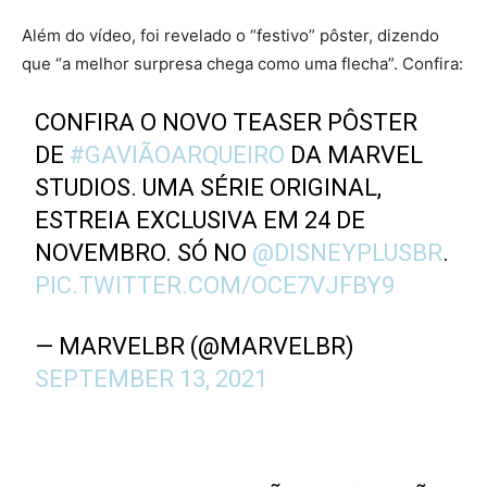
Além do vídeo, foi revelado o “festivo” pôster, dizendo
que “a melhor surpresa chega como uma flecha”. Confira:
CONFIRA O NOVO TEASER PÔSTER
DE
#GAVIÃOARQUEIRO
DA MARVEL
STUDIOS. UMA SÉRIE ORIGINAL,
ESTREIA EXCLUSIVA EM 24 DE
NOVEMBRO. SÓ NO
@DISNEYPLUSBR
.
PIC.TWITTER.COM/OCE7VJFBY9
— MARVELBR (@MARVELBR)
SEPTEMBER 13, 2021