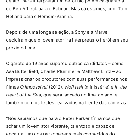
de ator para interpretar um herói tão polêmica quanto a
de Ben Affleck para o Batman. Mas cá estamos, com Tom
Holland para o Homem-Aranha.
Depois de uma longa seleção, a Sony e a Marvel
decidiram que o jovem ator irá interpretar o herói em seu
próximo filme.
O garoto de 19 anos superou outros candidatos – como
Asa Butterfield, Charlie Plummer e Matthew Lintz – ao
impressionar os produtores com suas performances nos
filmes
O Impossível
(2012),
Wofl Hall
(minissérie) e
In the
Heart of the Sea
, que será lançado no final do ano, e
também com os testes realizados na frente das câmeras.
“Nós sabíamos que para o Peter Parker tínhamos que
achar um jovem ator vibrante, talentoso e capaz de
encarnar um dos personagens mais conhecidos do