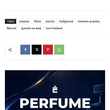
TAGS
cinema
filme
heróis
hollywood
homem-aranha
Marvel
quente na web
tom holland