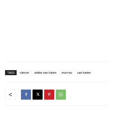
TAGS
câncer
eddie van halen
morreu
van halen