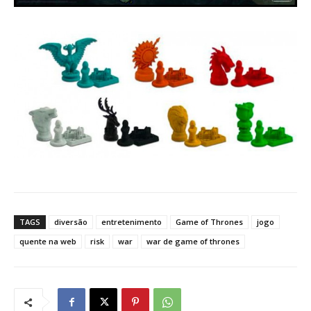
TAGS
diversão
entretenimento
Game of Thrones
jogo
quente na web
risk
war
war de game of thrones