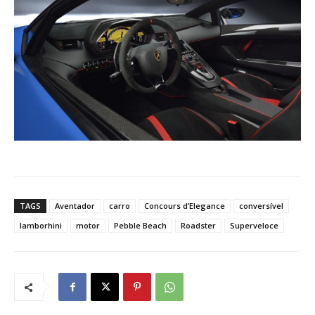
TAGS
Aventador
carro
Concours d’Elegance
conversível
lamborhini
motor
Pebble Beach
Roadster
Superveloce