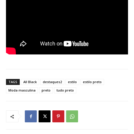
TAGS
All Black
destaques2
estilo
estilo preto
Moda masculina
preto
tudo preto