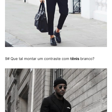
9# Que tal montar um contraste com
tênis
branco?