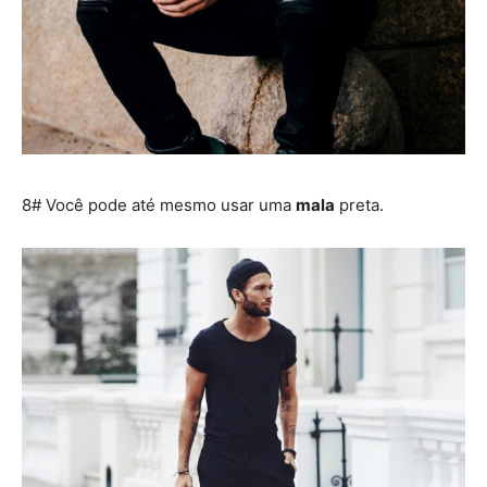
8# Você pode até mesmo usar uma
mala
preta.