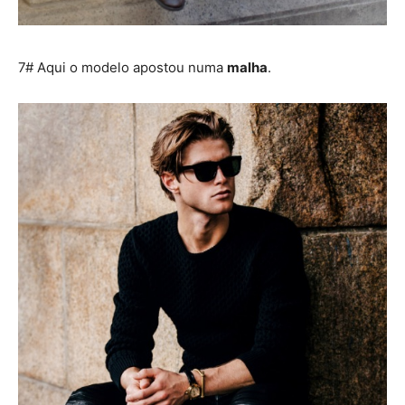
7# Aqui o modelo apostou numa
malha
.