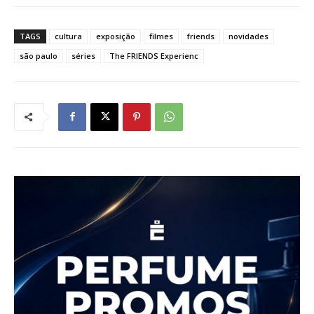
TAGS
cultura
exposição
filmes
friends
novidades
são paulo
séries
The FRIENDS Experienc