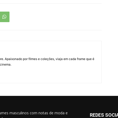
re. Apaixonado por filmes e coleções, viaja em cada frame que é
 cinema.
umes masculinos com notas de moda e
REDES SOCI