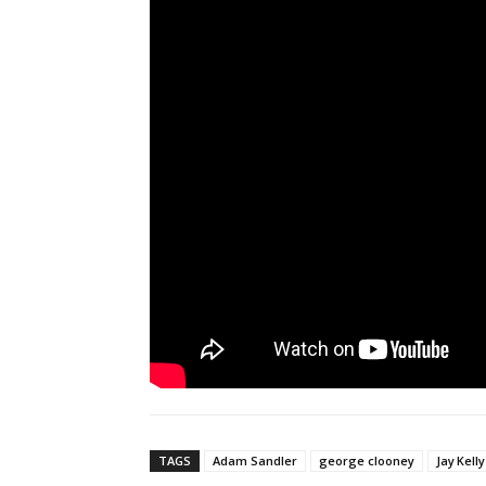
TAGS
Adam Sandler
george clooney
Jay Kelly