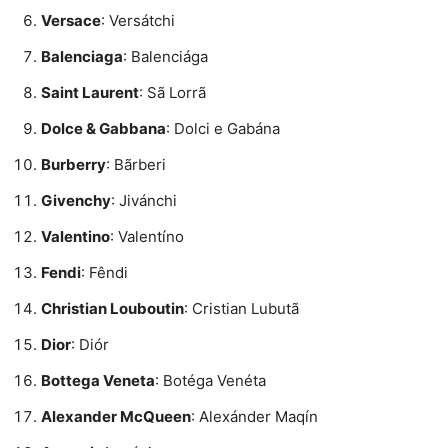
Versace
: Versátchi
Balenciaga
: Balenciága
Saint Laurent
: Sã Lorrã
Dolce & Gabbana
: Dolci e Gabána
Burberry
: Bãrberi
Givenchy
: Jivánchi
Valentino
: Valentíno
Fendi
: Fêndi
Christian Louboutin
: Cristian Lubutã
Dior
: Diór
Bottega Veneta
: Botéga Venéta
Alexander McQueen
: Alexánder Maqín