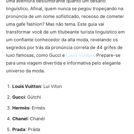
uma aventura deslumbrante quanto um desafio
linguístico. Afinal, quem nunca se pegou tropeçando na
pronúncia de um nome sofisticado, receoso de cometer
uma gafe fashion? Mas não tema. Este guia vai
transformar você de um titubeante turista linguístico em
um confiante conhecedor da alta moda, revelando os
segredos por trás da pronúncia correta de 44 grifes de
luxo famosas, como Gucci e
Louis Vuitton
. Prepare-se
para uma viagem divertida e informativa pelo elegante
universo da moda.
Louis Vuitton
: Luí Viton
Gucci
: Gútchi
Hermès
: Ermés
Chanel
: Chanél
Prada
: Práda