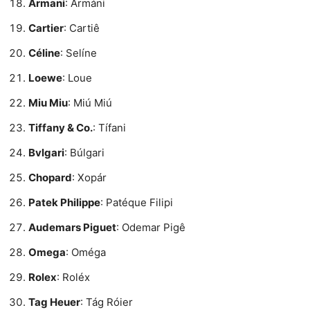
Armani
: Armáni
Cartier
: Cartiê
Céline
: Selíne
Loewe
: Loue
Miu Miu
: Miú Miú
Tiffany & Co.
: Tífani
Bvlgari
: Búlgari
Chopard
: Xopár
Patek Philippe
: Patéque Filipi
Audemars Piguet
: Odemar Pigê
Omega
: Oméga
Rolex
: Roléx
Tag Heuer
: Tág Róier