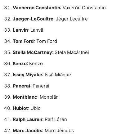
Vacheron Constantin
: Vaxerón Constantin
Jaeger-LeCoultre
: Jéger Lecúltre
Lanvin
: Lanvã
Tom Ford
: Tom Ford
Stella McCartney
: Stela Macártnei
Kenzo
: Kenzo
Issey Miyake
: Issê Miáque
Panerai
: Panerái
Montblanc
: Monblãn
Hublot
: Ublo
Ralph Lauren
: Ralf Lóren
Marc Jacobs
: Marc Jêicobs