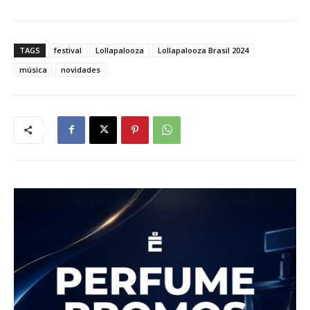
TAGS
festival
Lollapalooza
Lollapalooza Brasil 2024
música
novidades