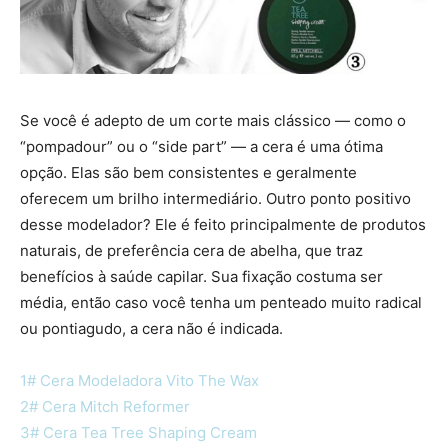
Se você é adepto de um corte mais clássico — como o
“pompadour” ou o “side part” — a cera é uma ótima
opção. Elas são bem consistentes e geralmente
oferecem um brilho intermediário. Outro ponto positivo
desse modelador? Ele é feito principalmente de produtos
naturais, de preferência cera de abelha, que traz
benefícios à saúde capilar. Sua fixação costuma ser
média, então caso você tenha um penteado muito radical
ou pontiagudo, a cera não é indicada.
1# Cera Modeladora Vito The Wax
2# Cera Mitch Reformer
3# Cera Tea Tree Shaping Cream