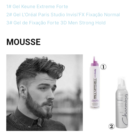
1# Gel Keune Extreme Forte
2# Gel L’Oréal Paris Studio Invisi’FX Fixação Normal
3# Gel de Fixação Forte 3D Men Strong Hold
MOUSSE