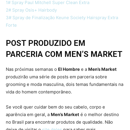
1# Spray Paul Mitchell Super Clean Extra
2# Spray Osis+ Hairbody
3# Spray de Finalização Keune Society Hairspray Extra
Forte
POST PRODUZIDO EM
PARCERIA COM MEN’S MARKET
Nas próximas semanas o
El Hombre
e a
Men’s Market
produzirão uma série de posts em parceria sobre
grooming e moda masculina, dois temas fundamentais na
vida do homem contemporâneo.
Se você quer cuidar bem do seu cabelo, corpo e
aparência em geral, a
Men’s Market
é o melhor destino
no Brasil para encontrar produtos de qualidade. Não
deixe de visitar o
site deles
para saber mais.