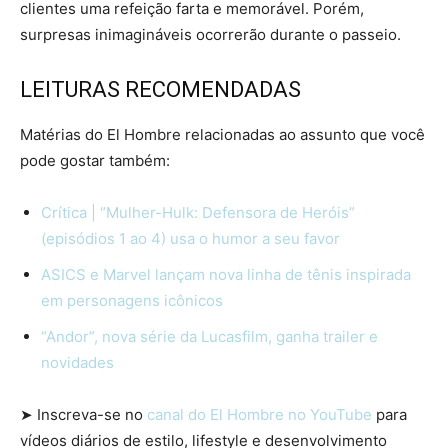
clientes uma refeição farta e memorável. Porém,
surpresas inimagináveis ocorrerão durante o passeio.
LEITURAS RECOMENDADAS
Matérias do El Hombre relacionadas ao assunto que você
pode gostar também:
Crítica | “Mulher-Hulk: Defensora de Heróis”
(episódios 1 ao 4) usa o humor a seu favor
ASICS e Marvel lançam nova linha de tênis inspirada
em personagens icônicos
“Andor”, nova série da Lucasfilm, ganha trailer e
novidades
➤ Inscreva-se no
canal do El Hombre no YouTube
para
vídeos diários de estilo, lifestyle e desenvolvimento