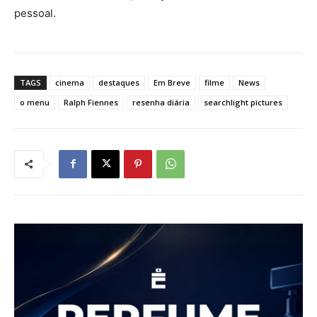
pessoal.
TAGS
cinema
destaques
Em Breve
filme
News
o menu
Ralph Fiennes
resenha diária
searchlight pictures