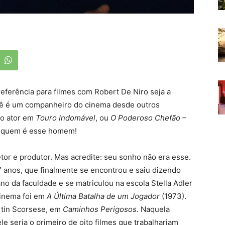
referência para filmes com Robert De Niro seja a
cê é um companheiro do cinema desde outros
do ator em
Touro Indomável
, ou
O Poderoso Chefão –
r quem é esse homem!
etor e produtor. Mas acredite: seu sonho não era esse.
 anos, que finalmente se encontrou e saiu dizendo
no da faculdade e se matriculou na escola Stella Adler
cinema foi em
A Última Batalha de um Jogador
(1973).
rtin Scorsese, em
Caminhos Perigosos.
Naquela
e seria o primeiro de oito filmes que trabalhariam