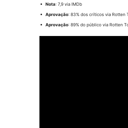
Nota
: 7,9 via IMDb
Aprovação
: 83% dos críticos via Rotte
Aprovação
: 89% do público via Rotten 