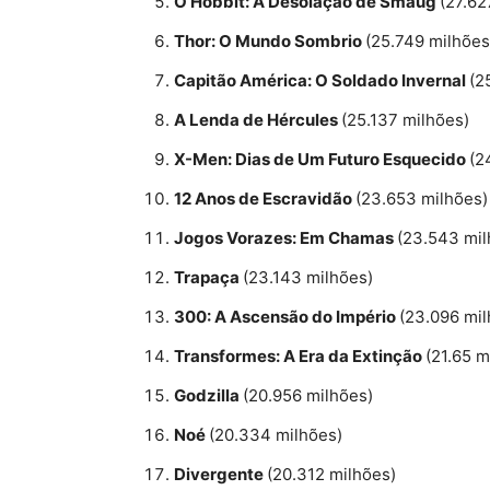
O Hobbit: A Desolação de Smaug
(27.62
Thor: O Mundo Sombrio
(25.749 milhões
Capitão América: O Soldado Invernal
(2
A Lenda de Hércules
(25.137 milhões)
X-Men: Dias de Um Futuro Esquecido
(2
12 Anos de Escravidão
(23.653 milhões)
Jogos Vorazes: Em Chamas
(23.543 mil
Trapaça
(23.143 milhões)
300: A Ascensão do Império
(23.096 mil
Transformes: A Era da Extinção
(21.65 m
Godzilla
(20.956 milhões)
Noé
(20.334 milhões)
Divergente
(20.312 milhões)