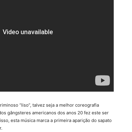
iminoso “liso”, talvez seja a melhor coreografia
 dos gângsteres americanos dos anos 20 fez este ser
sso, esta música marca a primeira aparição do sapato
r.