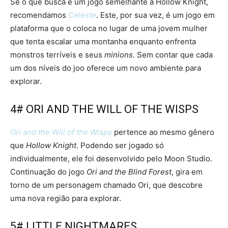
Se o que busca é um jogo semelhante a Hollow Knight,
recomendamos
Celeste
. Este, por sua vez, é um jogo em
plataforma que o coloca no lugar de uma jovem mulher
que tenta escalar uma montanha enquanto enfrenta
monstros terríveis e seus
minions
. Sem contar que cada
um dos níveis do joo oferece um novo ambiente para
explorar.
4# ORI AND THE WILL OF THE WISPS
Ori and the Will of the Wisps
pertence ao mesmo gênero
que
Hollow Knight
. Podendo ser jogado só
individualmente, ele foi desenvolvido pelo Moon Studio.
Continuação do jogo
Ori and the Blind Forest
, gira em
torno de um personagem chamado Ori, que descobre
uma nova região para explorar.
5# LITTLE NIGHTMARES