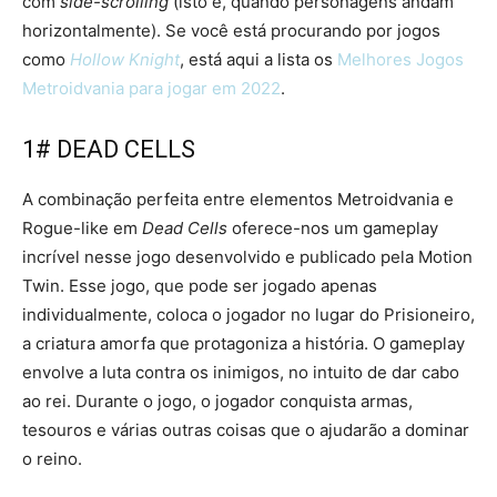
com
side-scrolling
(isto é, quando personagens andam
horizontalmente). Se você está procurando por jogos
como
Hollow Knight
, está aqui a lista os
Melhores Jogos
Metroidvania para jogar em 2022
.
1# DEAD CELLS
A combinação perfeita entre elementos Metroidvania e
Rogue-like em
Dead Cells
oferece-nos um gameplay
incrível nesse jogo desenvolvido e publicado pela Motion
Twin. Esse jogo, que pode ser jogado apenas
individualmente, coloca o jogador no lugar do Prisioneiro,
a criatura amorfa que protagoniza a história. O gameplay
envolve a luta contra os inimigos, no intuito de dar cabo
ao rei. Durante o jogo, o jogador conquista armas,
tesouros e várias outras coisas que o ajudarão a dominar
o reino.