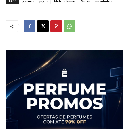
TAGS
games
jogos
Metroidvania
News
novidades