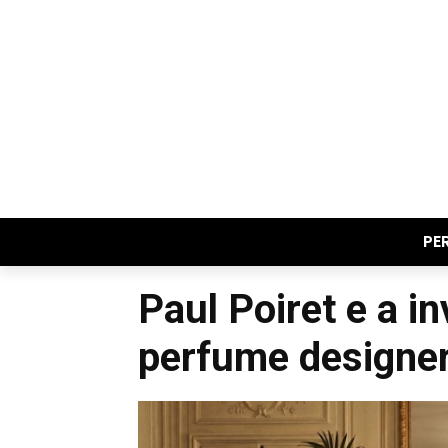
PE
Paul Poiret e a i
perfume designe