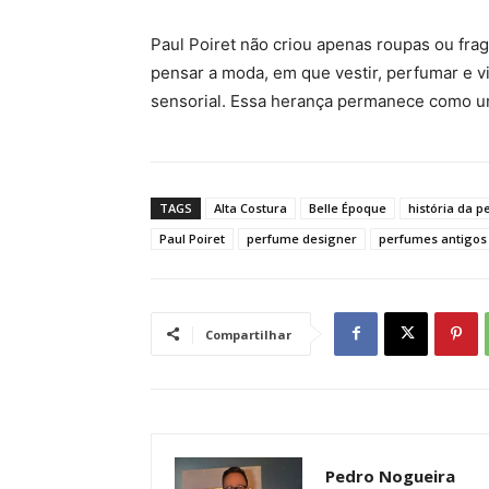
Paul Poiret não criou apenas roupas ou fra
pensar a moda, em que vestir, perfumar e 
sensorial. Essa herança permanece como u
TAGS
Alta Costura
Belle Époque
história da p
Paul Poiret
perfume designer
perfumes antigos
Compartilhar
Pedro Nogueira