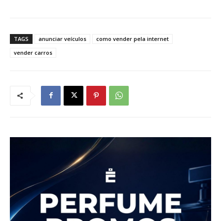
TAGS
anunciar veículos
como vender pela internet
vender carros