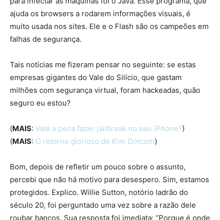
para infectar as máquinas foi o Java. Esse programa, que
ajuda os browsers a rodarem informações visuais, é
muito usada nos sites. Ele e o Flash são os campeões em
falhas de segurança.
Tais notícias me fizeram pensar no seguinte: se estas
empresas gigantes do Vale do Silício, que gastam
milhões com segurança virtual, foram hackeadas, quão
seguro eu estou?
(
MAIS
:
Vale a pena fazer jailbreak no seu iPhone?
)
(
MAIS
:
O retorno glorioso de Kim Dotcom
)
Bom, depois de refletir um pouco sobre o assunto,
percebi que não há motivo para desespero. Sim, estamos
protegidos. Explico. Willie Sutton, notório ladrão do
século 20, foi perguntado uma vez sobre a razão dele
roubar bancos. Sua resposta foi imediata: “Porque é onde