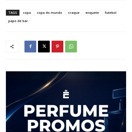
TAGS
copa
copa do mundo
craque
enquete
futebol
papo de bar