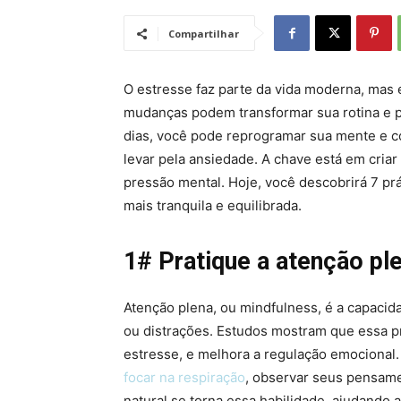
Compartilhar
O estresse faz parte da vida moderna, mas 
mudanças podem transformar sua rotina e 
dias, você pode reprogramar sua mente e co
levar pela ansiedade. A chave está em cri
pressão mental. Hoje, você descobrirá 7 pr
mais tranquila e equilibrada.
1# Pratique a atenção pl
Atenção plena, ou mindfulness, é a capaci
ou distrações. Estudos mostram que essa pr
estresse, e melhora a regulação emocional.
focar na respiração
, observar seus pensame
natural se torna essa habilidade, ajudando