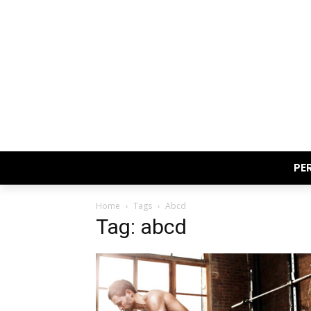
PE
Home
Tags
Abcd
Tag: abcd