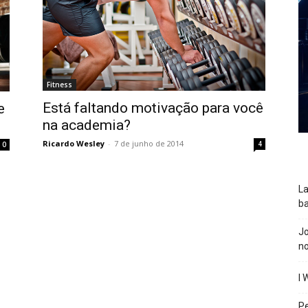
Fitness
Está faltando motivação para você
e
na academia?
Ricardo Wesley
-
7 de junho de 2014
4
0
La
ba
J
n
I 
P