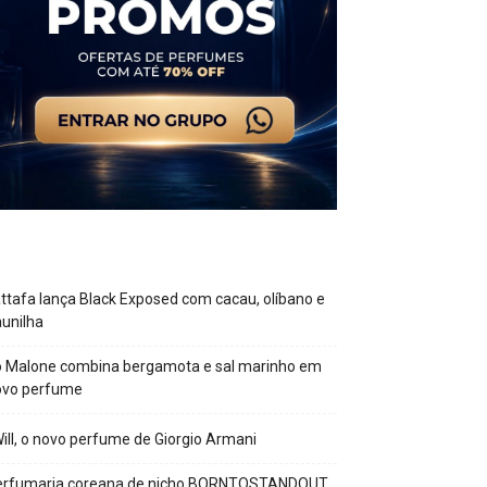
ttafa lança Black Exposed com cacau, olíbano e
unilha
o Malone combina bergamota e sal marinho em
ovo perfume
Will, o novo perfume de Giorgio Armani
erfumaria coreana de nicho BORNTOSTANDOUT